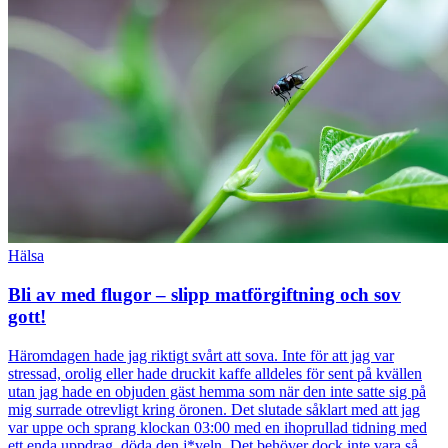
Hälsa
Bli av med flugor – slipp matförgiftning och sov
gott!
Häromdagen hade jag riktigt svårt att sova. Inte för att jag var
stressad, orolig eller hade druckit kaffe alldeles för sent på kvällen
utan jag hade en objuden gäst hemma som när den inte satte sig på
mig surrade otrevligt kring öronen. Det slutade såklart med att jag
var uppe och sprang klockan 03:00 med en ihoprullad tidning med
ett enda uppdrag, döda den j*veln. Det behöver dock inte vara så