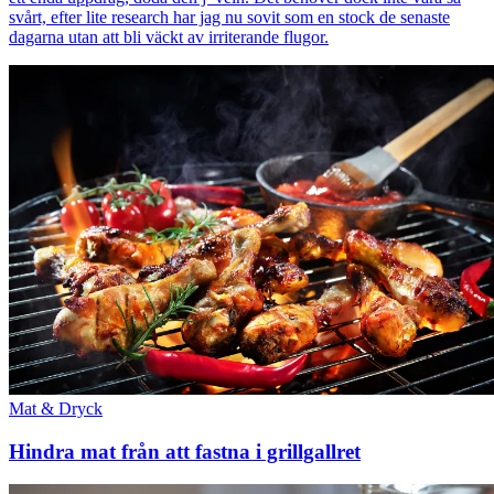
svårt, efter lite research har jag nu sovit som en stock de senaste
dagarna utan att bli väckt av irriterande flugor.
Mat & Dryck
Hindra mat från att fastna i grillgallret