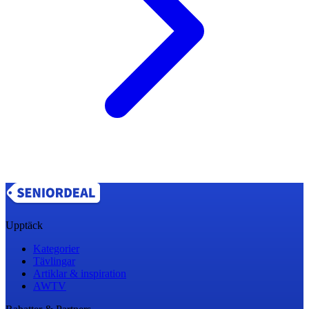
Upptäck
Kategorier
Tävlingar
Artiklar & inspiration
AWTV