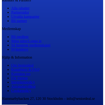
Rabatter & Partners
Alla rabatter
Partnersidor
Utvalda kampanjer
Bli partner
Medlemskap
Bli medlem
Mina sidor/Logga in
Så fungerar medlemskapet
Nyhetsbrev
Hjälp & Information
Om Seniordeal
Kundtjänst & FAQ
Kontakta oss
För företag
Integritetspolicy
Användarvillkor
Cookiepolicy
Hammarbybacken 27, 120 30 Stockholm – info@seniordeal.se